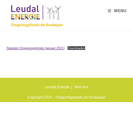
Ga
naar
MENU
inhoud
Statuten Omgevingsfonds (januari 2021)
Downloaden
Leudal Energie
Mail ons
Copyright 2021 - Omgevingsfonds de Kookepan