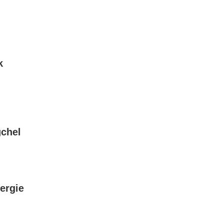
k
chel
ergie